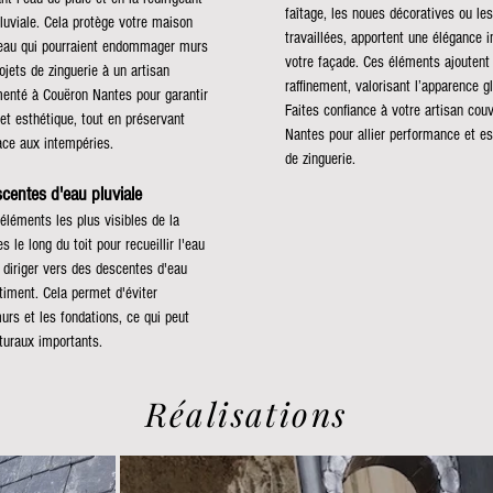
faîtage, les noues décoratives ou le
luviale. Cela protège votre maison
travaillées, apportent une élégance i
 d’eau qui pourraient endommager murs
votre façade. Ces éléments ajoutent
ojets de zinguerie à un artisan
raffinement, valorisant l’apparence g
menté à Couëron Nantes pour garantir
Faites confiance à votre artisan cou
 et esthétique, tout en préservant
Nantes pour allier performance et e
face aux intempéries.
de zinguerie.
scentes d'eau pluviale
 éléments les plus visibles de la
es le long du toit pour recueillir l'eau
a diriger vers des descentes d'eau
âtiment. Cela permet d'éviter
 murs et les fondations, ce qui peut
uraux importants.
Réalisations