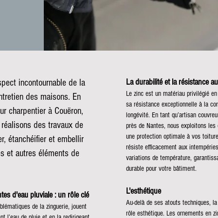
La durabilité et la résistance a
spect incontournable de la
Le zinc est un matériau privilégié e
entretien des maisons. En
sa résistance exceptionnelle à la cor
eur charpentier à Couëron,
longévité. En tant qu’artisan couvreu
 réalisons des travaux de
près de Nantes, nous exploitons les q
une protection optimale à vos toitur
r, étanchéifier et embellir
résiste efficacement aux intempérie
res et autres éléments de
variations de température, garantissa
durable pour votre bâtiment.
L'esthétique
tes d'eau pluviale : un rôle clé
Au-delà de ses atouts techniques, la
lématiques de la zinguerie, jouent
rôle esthétique. Les ornements en zi
nt l’eau de pluie et en la redirigeant