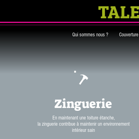
Qui sommes nous ?
Couverture
Zinguerie
En maintenant une toiture étanche,
la zinguerie contribue à maintenir un environnement
intérieur sain